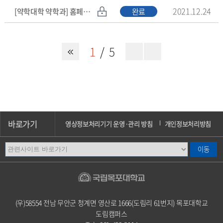
2021.12.24
[약학대학 약학과] 홈페이지 탑재 자료들 요청드립니다.
완료
1
5
바로가기
영상정보처리기기 운영·관리 방침
개인정보처리방침
이메일무단수집거부
오시는길
캠퍼스안내
(우)58554 전남 무안군 청계면 영산로 1666(도림리 61번지) 목포대학교
도림캠퍼스