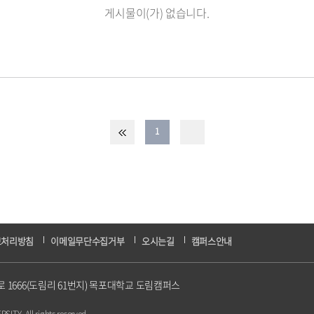
게시물이(가) 없습니다.
1
보처리방침
이메일무단수집거부
오시는길
캠퍼스안내
산로 1666(도림리 61번지) 목포대학교 도림캠퍼스