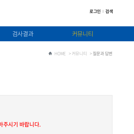
로그인
검색
검사결과
커뮤니티
(1차) 검사결과제출
공지사항
HOME
>
커뮤니티
>
질문과 답변
(2차) 검사결과제출
자료실
질문과 답변
아주시기 바랍니다.